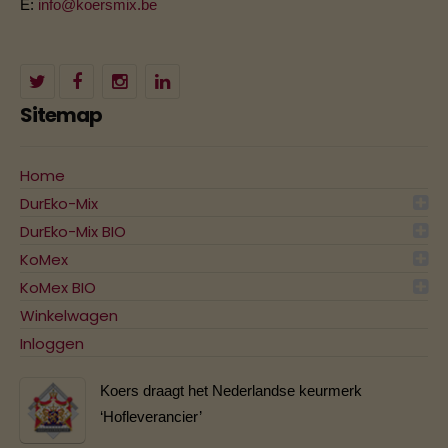
E:
info@koersmix.be
Sitemap
Home
DurEko-Mix
DurEko-Mix BIO
KoMex
KoMex BIO
Winkelwagen
Inloggen
Koers draagt het Nederlandse keurmerk
‘Hofleverancier’